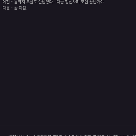
이전
-
봄까지 두달도 안남았다.. 다들 정신차려 코인 끝난거야
다음
-
곧 마감.