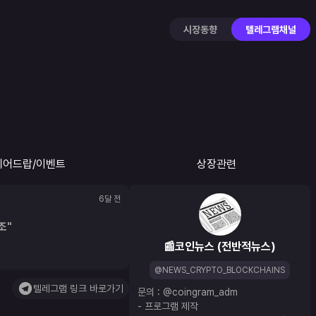
시장동향
텔레그램채널
에어드랍/이벤트
상장관련
6달 전
조"
📰코인뉴스 (전반적뉴스)
@NEWS_CRYPTO_BLOCKCHAINS
텔레그램 링크 바로가기
문의 : 
@coingram_adm
- 프로그램 제작