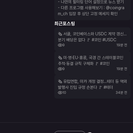
- 나만의 필터링 단어 설정으로 뉴스 받기
- 다른 프로그램 사용해보기 : 
@coingra
m_ch
 입장 후 상단 고정 메세지 확인
최근포스팅
🗞 서클, 코인베이스와 USDC 계약 갱신…
분기 배당은 없다 🚩 #코인 #USDC
9
19분 전
🗞 미·영·EU·홍콩, 국경 간 스테이블코인
추적·동결 규칙 구체화 🚩 #코인
9
19분 전
🗞 유럽연합, 미카 개정 결정…테더 등 역외
발행사 진입 규정 손본다 🚩 #테더
10
34분 전