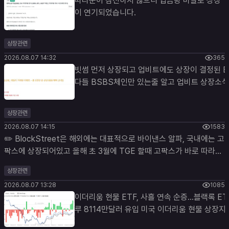
따리꾼이 참전하지 않으니 입금량 미달로 상장
이 연기되었습니다.
상장관련
2026.08.07 14:32
365
빗썸 먼저 상장되고 업비트에도 상장이 결정된 BSB.
다들 BSBS체인만 있는줄 알고 업비트 상장소식 
거 BNB 말고 ETH체인도 지원했어? 라며 놀라
보였는데, 이미 고팍스에서 ETH체인 상장을 한 바 
상장관련
렇습니다 이미 한국의 위대한 5대 원화거래소중
2026.08.07 14:15
1583
이미 3월달에 최초상장되었던 바 있었던 것입니다
✏️ BlockStreet은 해외에는 대표적으로 바이낸스 알파, 국내에는 고
이 퐉스년 업비트와 고팍스는 이더체인, 빗썸은 bnb 체인을
팍스에 상장되어있고 올해 초 3월에 TGE 할때 고팍스가 바로 따라붙
지원합니다 eth ca :
어서 상장했었는데 오늘 업비트 빗썸 동시상장 나오면서 최근 업빗썸
0xdb6ba5d510f114f9b2ea08bea7d30e32
상장관련
상장 공식인 "코인베이스 상장 되어있어야 국내거래소가 상장한다" 공
bnb ca :
2026.08.07 13:28
1085
식이 깨졌습니다. 고팍스가 초기에 빠르게 상장한 케이스가 몇개 보이
0x595deaad1eb5476ff1e649fdb7efc36f
이더리움 현물 ETF, 사흘 연속 순증…블랙록 ET
는데 입출금 보따리할때 참고하시면 좋을듯. 확인 결과 1. 업비트, 고팍
상장된 곳이 별로 없어서 Eth 체인 바로 입금되
루 8114만달러 유입 미국 이더리움 현물 상장지수펀드
스는 ERC 기반 2. 빗썸 BSC 기반 토큰이라 입출금 보따리 장사꾼들
빼면 바이빗 고팍스정도밖에 없는듯?
(ETF)가 사흘 연속 순유입을 기록하며 기관 자
은 참고!