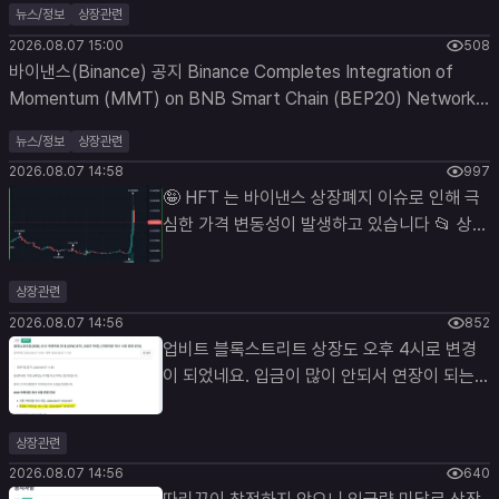
뉴스/정보
상장관련
07 15:00:03
2026.08.07 15:00
508
바이낸스(Binance) 공지 Binance Completes Integration of
Momentum (MMT) on BNB Smart Chain (BEP20) Network,
Opens Deposits and Withdrawals - 2026-08-07 2026-08-
뉴스/정보
상장관련
07 15:00:03
2026.08.07 14:58
997
🤪 HFT 는 바이낸스 상장폐지 이슈로 인해 극
심한 가격 변동성이 발생하고 있습니다 📂 상장
폐지 대상 🟢Across Protocol (ACX) 🟢
Hashflow (HFT) 🟢PIVX (PIVX) 🟢Vulcan
상장관련
Forged PYR (PYR) 🟢Vanar (VANRY) 🟢
2026.08.07 14:56
852
Viction (VIC) 🔴거래 종료 시점 : 2026년 8월
업비트 블록스트리트 상장도 오후 4시로 변경
17일 오후 12시(KST) ✍ 10일정도 시간이 더
이 되었네요. 입금이 많이 안되서 연장이 되는것
있기에, 어디서 크라임을 진행할지 지켜볼 필요
으로 보여지네요. #BSB #UPBIT
성은 있어보이는군요. #HFT
상장관련
2026.08.07 14:56
640