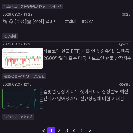
입세를 이어갔다. 전체 유입 규모는 전일보다 확
뉴스/정보
현물/선물트레이딩
상장관련
며, 블랙록(BlackRock)의 ETHA가 대부분의 
2026.08.07 13:23
25
#ETH 기사 보기 👉
🗞 ♻️ [수정]🆕 [상장] 업비트 🚩 #업비트 #상장
https://www.blockmedia.co.kr/archives/11
utm_source=telegram&utm_medium=socia
상장관련
2026.08.07 13:20
705
비트코인 현물 ETF, 나흘 연속 순유입…블랙록 
2800만달러 흡수 미국 비트코인 현물 상장지수펀드
(ETF)가 나흘 연속 순유입을 이어가며 기관투자
이 다시 유입되는 모습을 보였다. 전체 유입 규모
현물/선물트레이딩
상장관련
않았지만 블랙록(BlackRock)의 IBIT가… #BTC 기사
2026.08.07 12:15
886
보기 👉
업빗썸 상장이 너무 잦아지니까 상장빨도 예전
https://www.blockmedia.co.kr/archives/1
같지가 않아졌어요. 신규상장에 대한 기대감 자
utm_source=telegram&utm_medium=socia
체가 떨어지다보니 거래량도 딸리고 따리꾼들
도 참전을 망설이고...
뉴스/정보
상장관련
<
1
2
3
4
5
>