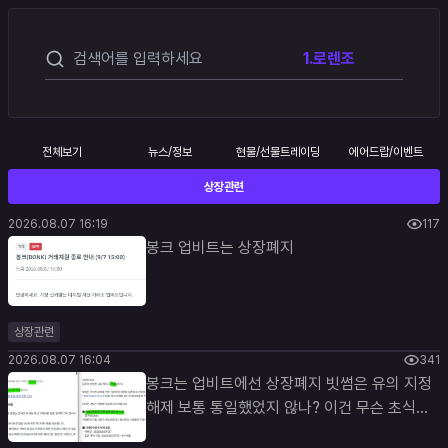
털자산(가상자산) 거래소 업비
수 증대로 이어질 것으로 예상한
트가 카미노파이낸스(Kamino
다.
Finance·KMNO)를 원화
1.
로렌조
(KRW) 마켓에 신규 상장한다고
공지했다. #KMNO 기사 보기
👉
https://www.blockmedia.co.kr/archives/1125209
전체보기
뉴스/정보
현물/선물트레이딩
에어드랍/이벤트
상장관련
2026.08.07 16:19
117
봉크 업비트는 상장폐지
상장관련
2026.08.07 16:04
341
봉크는 업비트에선 상장폐지 빗썸은 유의 지정
해제 보통 통일했었지 않나? 이건 무슨 초식이
지 #업비트 #빗썸