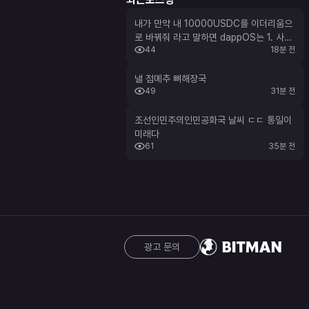
내가 만약 내 10000USDC를 이더리움으
로 바꿔줘 라고 말하면 dappOS는 1. 사용
44
18분 전
자의 요청을 intent 로 구조화시킴 → 자
산: USDC → 목표: ETH → 최소 수령량:
1,0000 USDC 개의 이더리움 → 허용 체
낼 점메추 뼈해장국
49
31분 전
인·시간 등 조건 설정 2. 여러 실행 경로를
탐색 3. solver/service provider 가 조
건을 만족하는 실행 경로를 찾아 실행 4. 최
조선인민주의인민공화국 날씨 ㄷㄷ 통일이
종적으로 사용자가 요청한 결과가 충족됐는
미래다
61
35분 전
지 검증 즉 what 은 결국 사용자가 결정하
고 HOW는 DappOS 가 해결하는 거임 AI
가 자연어로 표현된 사용자의 요구를 이해
하는 부분과 실제 블록체인에서 그 요구를
실행하는 부분을 연결하는 것을 목표로 하
는 거라고 봐야함 복잡한 Web3 사용 과정
을 훨씬 단순하게 만드는 구조안거죵
광고 문의