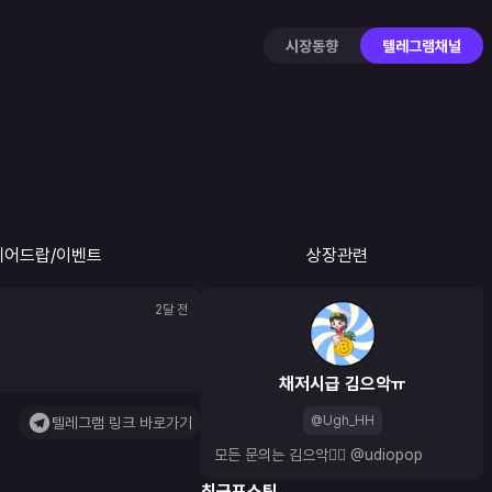
시장동향
텔레그램채널
에어드랍/이벤트
상장관련
2달 전
채저시급 김으악ㅠ
@Ugh_HH
텔레그램 링크 바로가기
모든 문의는 김으악👉🏻 
@udiopop
최근포스팅