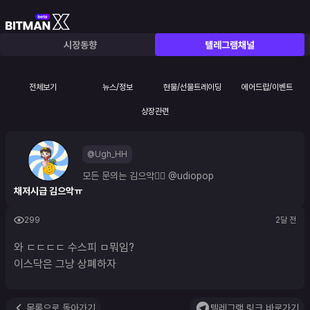
시장동향
텔레그램채널
전체보기
뉴스/정보
현물/선물트레이딩
에어드랍/이벤트
상장관련
@Ugh_HH
모든 문의는 김으악👉🏻 
@udiopop
채저시급 김으악ㅠ
299
2달 전
와 ㄷㄷㄷㄷ 수스피 ㅁ뭐임?

이스닥은 그냥 상폐하자
목록으로 돌아가기
텔레그램 링크 바로가기