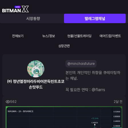
시장동향
텔레그램채널
전체보기
뉴스/정보
현물/선물트레이딩
에어드랍/이벤트
상장관련
@minchoisfuture
본인의 개인적인 취향을 큐레이팅하
는 채널.
㈜ 청년열정마라두바이쫀득민트초코
손맛푸드
꼭 필요한 연락 : 
@flarrs
562
2달 전