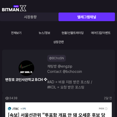
시장동향
텔레그램채널
전체보기
뉴스/정보
현물/선물트레이딩
에어드랍/이벤트
상장관련
@BChoSN
채팅방 
@engzip
Contact 
@bchocoin
변창호 코인사관학교 BCH 🦅
#AD
 = 비용 지원 받은 포스팅 /
#KOL
 = 요청 받은 포스팅
3438
2달 전