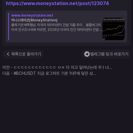
https://www.moneystation.net/post/123074
www.moneystation.net
머니스테이션(MoneyStation)
@투기꾼세력행님: 미국의 데이터센터 건설 지출 추이    블룸버그와 
미국 인구조사국에 따르면, 2026년 미국의 민간 데이터센터 건설 지
출은 연간 500억 달러를 돌파하며 공공 교통 인프라 투자 규모를 넘
어섰다. 그래프를 보면 미국의 교통 인프라 건설 지출은 지난 20년 
동안 꾸준히 증가해 약 500억 달러 수준에 도달했다. 반면, 데이터센
터 건설 지출은...  $AMZN $CEG $ETN $GEV $GOOGL $HD
현대일렉트릭 $LSELECTRIC $META $MSFT $NVDA $ORCL 
목록으로 돌아가기
텔레그램 링크 바로가기
$PWR $RISE글로벌데이터센터리츠(합성) $TIGER미국AI데이터센
터TOP4Plus $VRT $VST $산일전기 $일진전기 $효성중공업 #AI 
이전
-
ㄷㄷㄷㄷㄷㄷㄷㄷㄷㄷㄷㄷ ㅁㅊ 더 자고 일어낫는데 무ㅏ냐
...
#AI수혜주 #AI투자 #데이터센터 #데이터센터투자 #미국증시 #반
도체 #변압기 #엔비디아 #전력망 #전력설비 #전력수요 #전력인프
다음
-
#BCHUSDT 지금 로그차트 기준 1대1에 닿은 상
...
라 #클라우드 #하이퍼스케일