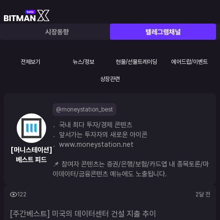
시장동향
텔레그램채널
전체보기
뉴스/정보
현물/선물트레이딩
에어드랍/이벤트
상장관련
@moneystation_best
．국내 최다 투자/경제 콘텐츠
．앞서가는 투자자의 새로운 아이콘
．
www.moneystation.net
[머니스테이션]
베스트 피드
📌 참여자 콘텐츠는 증권/은행/보험/카드앱 내 종목토론/마
이데이터/금융콘텐츠 메뉴에도 노출됩니다.
122
2달 전