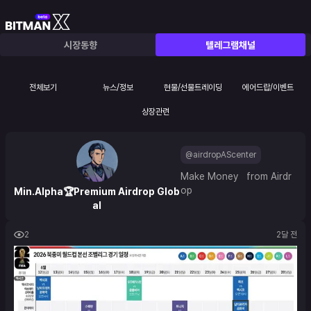
시장동향
텔레그램채널
전체보기
뉴스/정보
현물/선물트레이딩
에어드랍/이벤트
상장관련
@airdropAScenter
Make Money   from Airdr
op
Min.Alpha🏆Premium Airdrop Glob
al
2
2달 전