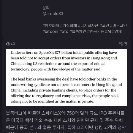
문의
@arnold33
#암호화폐
#가상화폐
#디지털자산
#코인
#비트코인
#bitcoin
#btc
#블록체인
#인공지능
#AI
#경제
40
2달 전
블룸버그에 따르면 스페이스X의 750억 달러 규모 IPO 주관사들
은 미국의 핵심 기술 수출 제한 조치와 관련된 규제 및 준수 위험 
때문에 중국 본토와 홍콩 투자자, 특히 프라이빗 뱅킹 고객의 청약 