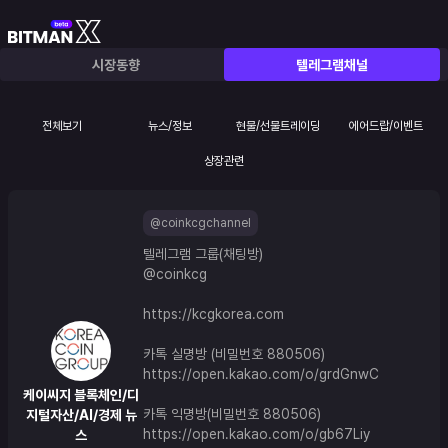
시장동향
텔레그램채널
전체보기
뉴스/정보
현물/선물트레이딩
에어드랍/이벤트
상장관련
@coinkcgchannel
텔레그램 그룹(채팅방) 
@coinkcg
https://kcgkorea.com
카톡 실명방 (비밀번호 880506)
https://open.kakao.com/o/grdGnwC
케이씨지 블록체인/디
카톡 익명방(비밀번호 880506)
지털자산/AI/경제 뉴
https://open.kakao.com/o/gb67Liy
스