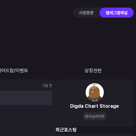
시장동향
텔레그램채널
에어드랍/이벤트
상장관련
2달 전
Digda Chart Storage
@diglett88
최근포스팅