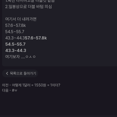
1.확산 다이아고날 나올것 같음 

2.일봉상으로 더블 바텀 의심

여기서 더 내려가면 

57.6~57.8k

54.5~55.7

43.3~44.3
57.6~57.8k

54.5~55.7

43.3~44.3
여기보자 ....ㅇㅅㅇ
목록으로 돌아가기
이전
-
어떻게 1달러 = 1550원 = 1이더?
다음
-
#ㅠ