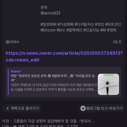
문의
@arnold33
#암호화폐
#가상화폐
#디지털자산
#코인
#비트코인
#bitcoin
#btc
#블록체인
#인공지능
#AI
#경제
3984
2달 전
https://n.news.naver.com/article/020/0003724913?
cds=news_edit
Naver
이란 “호르무즈 유조선 4척-美 5함대 타격”…美 “미사일 모두 요
격”
이란이 쿠웨이트 내 미국 공군기지와 바레인의 미국 해군 제5함대 주
요 시설을 타격하고 호르무즈 무허가 통항을 시도한 유조선 4척에 발
포했다고 6일(현지 시간) 로이터 통신이 보도했다. 이에 미군은 이란
이 발사한 미사
목록으로 돌아가기
텔레그램 링크 바로가기
이전
-
고졸들이 지금 냉정히 점검해봐야 할 것들. -빚내서
...
다음
-
🍔 역프 2.0%권 도달! 현재 역프 : 2.27%
...