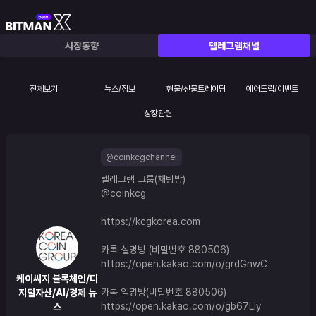
시장동향
텔레그램채널
전체보기
뉴스/정보
현물/선물트레이딩
에어드랍/이벤트
상장관련
@coinkcgchannel
텔레그램 그룹(채팅방) 
@coinkcg
https://kcgkorea.com
카톡 실명방 (비밀번호 880506)
https://open.kakao.com/o/grdGnwC
케이씨지 블록체인/디
카톡 익명방(비밀번호 880506)
지털자산/AI/경제 뉴
https://open.kakao.com/o/gb67Liy
스