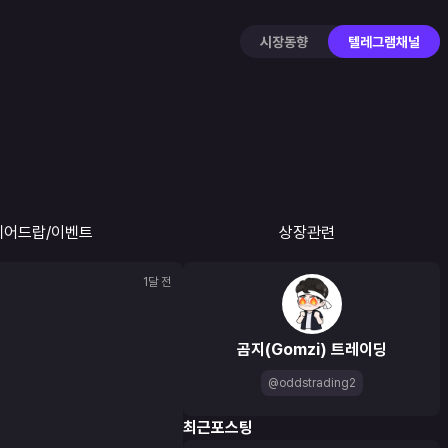
시장동향
텔레그램채널
에어드랍/이벤트
상장관련
1달 전
곰지(Gomzi) 트레이딩
@oddstrading2
최근포스팅