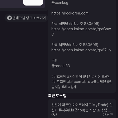
@coinkcg
https://kcgkorea.com
텔레그램 링크 바로가기
카톡 실명방 (비밀번호 880506)
https://open.kakao.com/o/grdGnw
C
카톡 익명방(비밀번호 880506)
https://open.kakao.com/o/gb67Liy
문의
@arnold33
#암호화폐
#가상화폐
#디지털자산
#코인
#비트코인
#bitcoin
#btc
#블록체인
#인
공지능
#AI
#경제
최근포스팅
검찰에 따르면 마이트레이드(MyTrade) 설
립자 류저우(Liu Zhou)는 시장 조작 및 사
5
26분 전
기 공모 혐의에 대해 유죄를 인정하고 목요