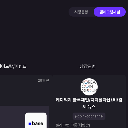
시장동향
텔레그램채널
에어드랍/이벤트
상장관련
29일 전
케이씨지 블록체인/디지털자산/AI/경
제 뉴스
@coinkcgchannel
텔레그램 그룹(채팅방) 