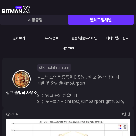
시장동향
텔레그램채널
전체보기
뉴스/정보
현물/선물트레이딩
에어드랍/이벤트
상장관련
@KimchiPremium
김프/역프의 변동폭을 0.5% 단위로 알려드립니다.
개발 및 운영 
@KimpAirport
김프 출입국 사무소
외주/광고 문의 받습니다.
외주 포트폴리오 : 
https://kimpairport.github.io/
734
1달 전