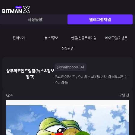
시장동향
텔레그램채널
전체보기
뉴스/정보
현물/선물트레이딩
에어드랍/이벤트
상장관련
@shampoo1004
샴푸의코인드림팀(뉴스&정보
#코인정보
#뉴스
#비트코인
#이더리움
#코인뉴
창고)
스
#리플
4
7달 전