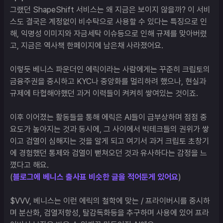
그랬던 ShapeShift 서비스는 왜 지금은 보이지 않을까? 이 서비
스도 결국은 계정없이 비수탁으로 사용할 수 있다는 특징으로 인
해, 익명성 이미지와 자금세탁 이슈등으로 인해 규제를 맞아버렸
고, 지금은 역사책 한페이지에 남은채 사라졌어요. 

이렇듯 베니스 파운더인 에릭이라는 사람에게는 꾸준히 크립토의 
금융주권을 중시하고 KYC나 중앙화를 멀리하려 했으나, 현실과 
규제에 타협해야했던 과거 이력들이 켜켜히 쌓여있는 것이죠.

이후 이어졌는 활동들을 통해 에릭은 AI들이 급부상하며 점점 중
요도가 높아지는 것과 동시에, 그 사이에서 빅테크들의 권위가 쌓
이고 검열이 심해지는 것을 알게 되고 여기서 과거 크립토 초창기
에 경험했던 통제와 검열이 뻗쳐오던 것과 유사하다는 감정을 느
꼈다고 해요.

(
블로그에 베니스 출사표 비슷한 글을 적어둔게 있어요
)

$VVV, 베니스는 이런 에릭의 철학에 맞는 / 프라이버시를 중시하
며 분산화, 검열저항성, 탈감독화등을 추구하며 사용에 있어 프라