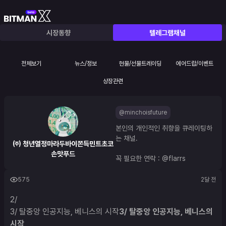
시장동향
텔레그램채널
전체보기
뉴스/정보
현물/선물트레이딩
에어드랍/이벤트
상장관련
@minchoisfuture
본인의 개인적인 취향을 큐레이팅하
는 채널.
㈜ 청년열정마라두바이쫀득민트초코
손맛푸드
꼭 필요한 연락 : 
@flarrs
575
2달 전
2/ 

3/ 탈중앙 인공지능, 베니스의 시작
3/ 탈중앙 인공지능, 베니스의 
시작